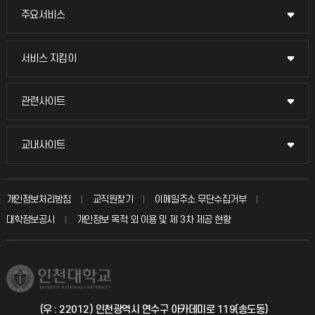
주요서비스
주요서비스
교무회의방송
서비스 지킴이
서비스 지킴이
교수채용
묻고 답하기
관련사이트
관련사이트
시설예약
불친절신고
국방헬프콜
교내사이트
교내사이트
인터넷증명
자주 묻는 질문(FAQ)
발전기금
교수회
입학안내
개인정보처리방침
교직원찾기
이메일주소 무단수집거부
칭찬마당
산학협력단
교육혁신본부
대학정보공시
개인정보 목적 외 이용 및 제 3차 제공 현황
직원채용
학생서비스 지킴이
소비자생활협동조합
국제교류과
취업정보(학생)
총동문회
국제지원과
(우 : 22012) 인천광역시 연수구 아카데미로 119(송도동)