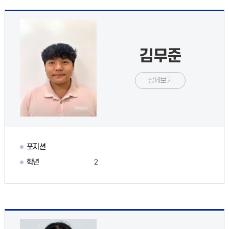
김무준
상세보기
포지션
학년
2