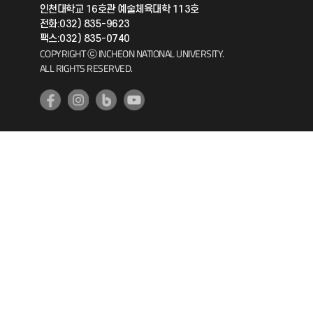
인천대학교 16호관 예술체육대학 113호
공자아카데미
전화:032) 835-9623
팩스:032) 835-0740
기초교육원
COPYRIGHT ⓒ INCHEON NATIONAL UNIVERSITY.
ALL RIGHTS RESERVED.
공학교육혁신센터
대학생활상담센터
사회봉사센터
생활원
원격지원
인천국제개발협력센터
예비군연대