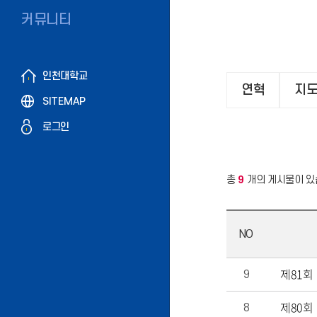
커뮤니티
인천대학교
연혁
지도
SITEMAP
로그인
총
9
개의 게시물이 있
NO
제81회
9
제80회
8