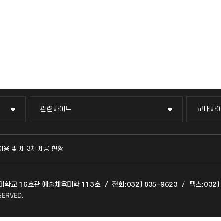
관련사이트
교내사
관련사이트
교내사
국방헬프콜
교수회
이용 및 제 3차 제공 현황
발전기금
교육혁
인천대학교 16호관 예술체육대학 113호
/
전화:032) 835-9623
/
팩스:032)
산학협력단
국제교
SERVED.
소비자생활협동조합
국제지