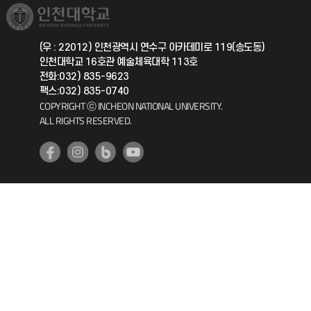
취업정보(학생)
총동문회
국제지원과
(우 : 22012) 인천광역시 연수구 아카데미로 119(송도동)
인천대학교 16호관 예술체육대학 113호
공자아카데미
전화:032) 835-9623
팩스:032) 835-0740
기초교육원
COPYRIGHT ⓒ INCHEON NATIONAL UNIVERSITY.
ALL RIGHTS RESERVED.
공학교육혁신센터
대학생활상담센터
사회봉사센터
생활원
원격지원