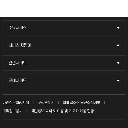
주요서비스
주요서비스
교무회의방송
서비스 지킴이
서비스 지킴이
교수채용
묻고 답하기
관련사이트
관련사이트
시설예약
불친절신고
국방헬프콜
교내사이트
교내사이트
인터넷증명
자주 묻는 질문(FAQ)
발전기금
교수회
입학안내
개인정보처리방침
교직원찾기
이메일주소 무단수집거부
칭찬마당
산학협력단
교육혁신본부
대학정보공시
개인정보 목적 외 이용 및 제 3차 제공 현황
직원채용
학생서비스 지킴이
소비자생활협동조합
국제교류과