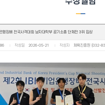
수상앨범
업은행장배 전국사격대회 남자대학부 공기소총 단체전 3위 입상
86
작성일
2026-05-21
작성자
체육진흥원 (032-83