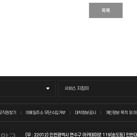
목록
서비스 지킴이
서비스 지킴이
묻고 답하기
교직원찾기
이메일주소 무단수집거부
대학정보공시
개인정보 목적 외 이
불친절신고
(우 : 22012) 인천광역시 연수구 아카데미로 119(송도동) 인
자주 묻는 질문(FAQ)