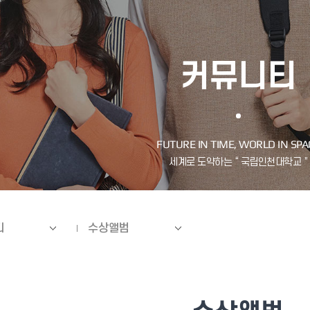
커뮤니티
티
수상앨범