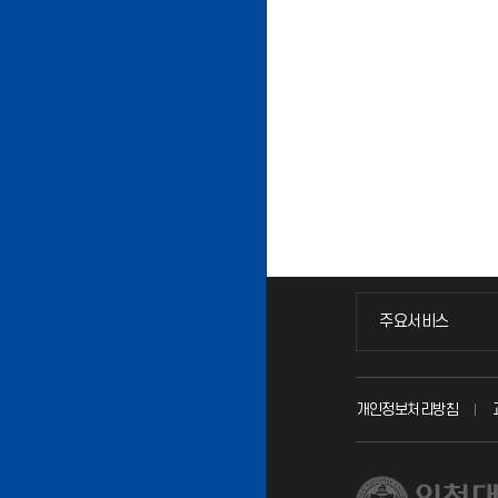
주요서비스
주요서비스
교무회의방송
개인정보처리방침
교수채용
시설예약