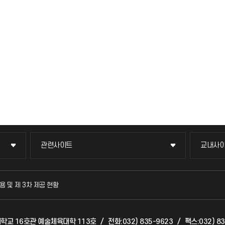
관련사이트
교내사
관련사이트
교내사
국방헬프콜
교수회
용 및 제 3차 제공 현황
발전기금
교육혁
천대학교 16호관 예술체육대학 113호
/
전화:032) 835-9623
/
팩스:032) 8
산학협력단
국제교