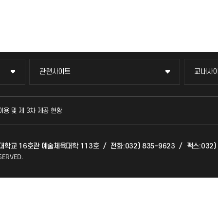
관련사이트
교내사
관련사이트
교내사
국방헬프콜
교수회
이용 및 제 3차 제공 현황
발전기금
교육혁
인천대학교 16호관 예술체육대학 113호
/
전화:032) 835-9623
/
팩스:032)
산학협력단
국제교
SERVED.
소비자생활협동조합
국제지
총동문회
공자아