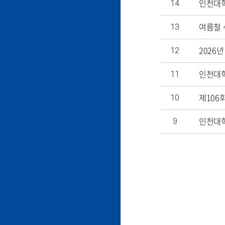
인천대학교
14
여름철 
13
2026
12
인천대학
11
제106
10
인천대학
9