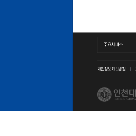
주요서비스
주요서비스
교무회의방송
개인정보처리방침
교수채용
시설예약
인터넷증명
입학안내