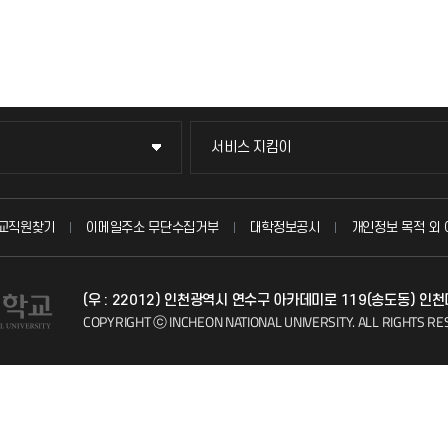
서비스 지킴이
서비스 지킴이
묻고 답하기
교직원찾기
이메일주소 무단수집거부
대학정보공시
개인정보 목적 외 
불친절신고
(우 : 22012) 인천광역시 연수구 아카데미로 119(송도동) 
자주 묻는 질문(FAQ)
COPYRIGHT ⓒ INCHEON NATIONAL UNIVERSITY.
ALL RIGHTS RE
칭찬마당
학생서비스 지킴이